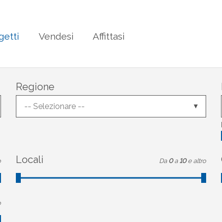
getti
Vendesi
Affittasi
Regione
-- Selezionare --
Locali
o
Da
0
a
10
e altro
o