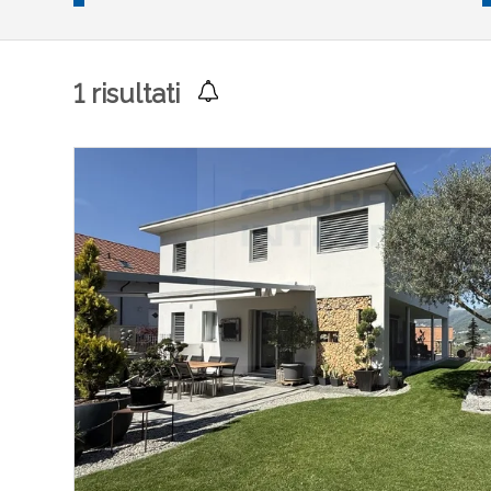
1
risultati