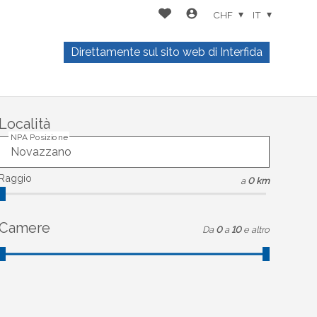
CHF
IT
Direttamente sul sito web di Interfida
Località
NPA Posizione
Raggio
a
0 km
Camere
Da
0
a
10
e altro