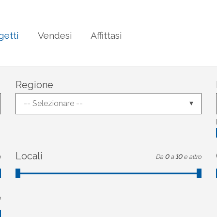
getti
Vendesi
Affittasi
Regione
-- Selezionare --
Locali
o
Da
0
a
10
e altro
o