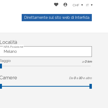
CHF
IT
Direttamente sul sito web di Interfida
Località
NPA Posizione
Raggio
a
0 km
Camere
Da
0
a
10
e altro