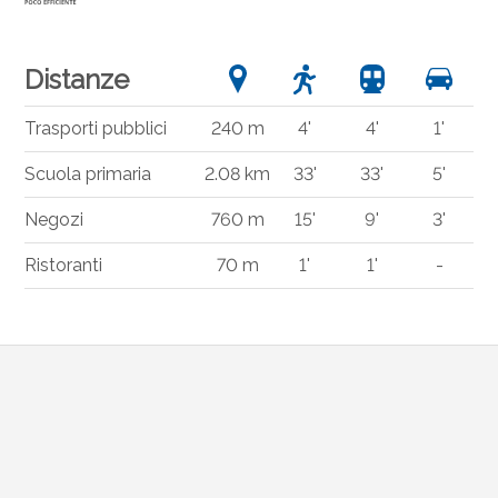
Distanze
Trasporti pubblici
240 m
4'
4'
1'
Scuola primaria
2.08 km
33'
33'
5'
Negozi
760 m
15'
9'
3'
Ristoranti
70 m
1'
1'
-