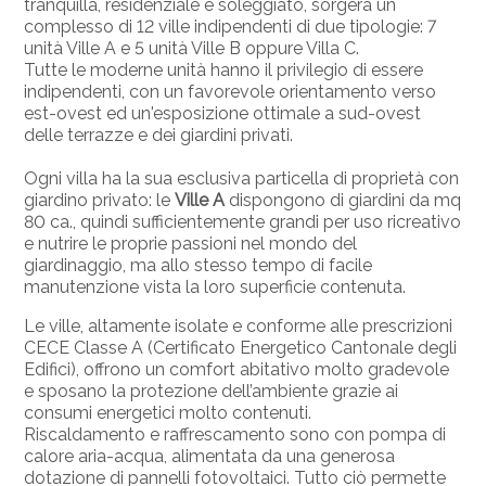
tranquilla, residenziale e soleggiato, sorgerà un
complesso di 12 ville indipendenti di due tipologie: 7
unità Ville A e 5 unità Ville B oppure Villa C.
Tutte le moderne unità hanno il privilegio di essere
indipendenti, con un favorevole orientamento verso
est-ovest ed un'esposizione ottimale a sud-ovest
delle terrazze e dei giardini privati.
Ogni villa ha la sua esclusiva particella di proprietà con
giardino privato: le
Ville A
dispongono di giardini da mq
80 ca., quindi sufficientemente grandi per uso ricreativo
e nutrire le proprie passioni nel mondo del
giardinaggio, ma allo stesso tempo di facile
manutenzione vista la loro superficie contenuta.
Le ville, altamente isolate e conforme alle prescrizioni
CECE Classe A (Certificato Energetico Cantonale degli
Edifici), offrono un comfort abitativo molto gradevole
e sposano la protezione dell’ambiente grazie ai
consumi energetici molto contenuti.
Riscaldamento e raffrescamento sono con pompa di
calore aria-acqua, alimentata da una generosa
dotazione di pannelli fotovoltaici. Tutto ciò permette