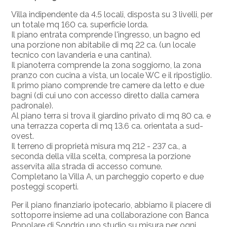
Villa indipendente da 4.5 locali, disposta su 3 livelli, per
un totale mq 160 ca. superficie lorda.
Il piano entrata comprende l'ingresso, un bagno ed
una porzione non abitabile di mq 22 ca. (un locale
tecnico con lavanderia e una cantina).
Il pianoterra comprende la zona soggiorno, la zona
pranzo con cucina a vista, un locale WC e il ripostiglio.
Il primo piano comprende tre camere da letto e due
bagni (di cui uno con accesso diretto dalla camera
padronale).
Al piano terra si trova il giardino privato di mq 80 ca. e
una terrazza coperta di mq 13.6 ca. orientata a sud-
ovest.
Il terreno di proprietà misura mq 212 - 237 ca., a
seconda della villa scelta, compresa la porzione
asservita alla strada di accesso comune.
Completano la Villa A, un parcheggio coperto e due
posteggi scoperti.
Per il piano finanziario ipotecario, abbiamo il piacere
di
sottoporre insieme ad una collaborazione con
Banca
Popolare di Sondrio uno studio su misura per
ogni