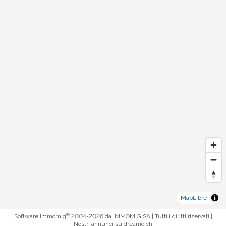
MapLibre
®
Software Immomig
2004-2026 da IMMOMIG SA | Tutti i diritti riservati |
Nostri annunci su
dreamo.ch