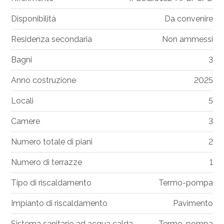
Disponibilità
Da convenire
Residenza secondaria
Non ammessi
Bagni
3
Anno costruzione
2025
Locali
5
Camere
3
Numero totale di piani
2
Numero di terrazze
1
Tipo di riscaldamento
Termo-pompa
Impianto di riscaldamento
Pavimento
Sistema sanitario ad acqua calda
Termo-pompa