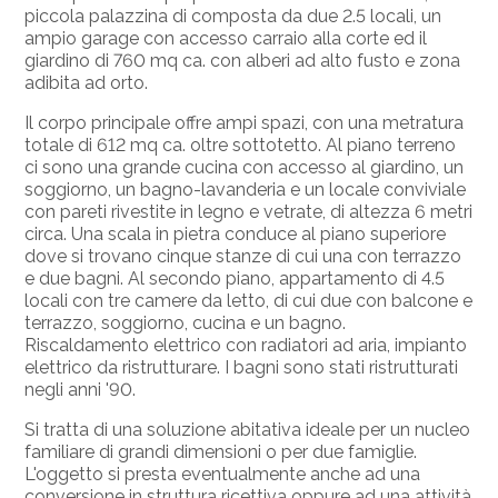
piccola palazzina di composta da due 2.5 locali, un
ampio garage con accesso carraio alla corte ed il
giardino di 760 mq ca. con alberi ad alto fusto e zona
adibita ad orto.
Il corpo principale offre ampi spazi, con una metratura
totale di 612 mq ca. oltre sottotetto. Al piano terreno
ci sono una grande cucina con accesso al giardino, un
soggiorno, un bagno-lavanderia e un locale conviviale
con pareti rivestite in legno e vetrate, di altezza 6 metri
circa. Una scala in pietra conduce al piano superiore
dove si trovano cinque stanze di cui una con terrazzo
e due bagni. Al secondo piano, appartamento di 4.5
locali con tre camere da letto, di cui due con balcone e
terrazzo, soggiorno, cucina e un bagno.
Riscaldamento elettrico con radiatori ad aria, impianto
elettrico da ristrutturare. I bagni sono stati ristrutturati
negli anni '90.
Si tratta di una soluzione abitativa ideale per un nucleo
familiare di grandi dimensioni o per due famiglie.
L'oggetto si presta eventualmente anche ad una
conversione in struttura ricettiva oppure ad una attività