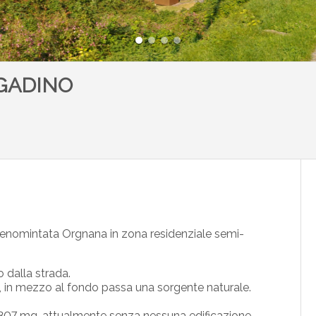
GADINO
tà denomintata Orgnana in zona residenziale semi-
 dalla strada.
in mezzo al fondo passa una sorgente naturale.
. 1307 mq, attualmente senza nessuna edificazione.