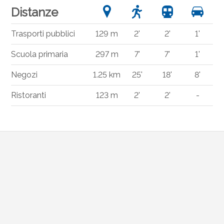
Distanze
Trasporti pubblici
129 m
2'
2'
1'
Scuola primaria
297 m
7'
7'
1'
Negozi
1.25 km
25'
18'
8'
Ristoranti
123 m
2'
2'
-