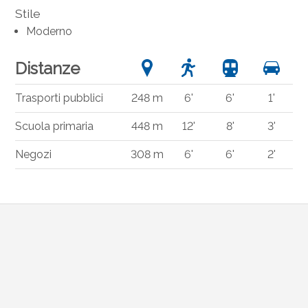
Stile
Moderno
Distanze
Trasporti pubblici
248 m
6'
6'
1'
Scuola primaria
448 m
12'
8'
3'
Negozi
308 m
6'
6'
2'