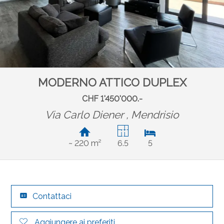
MODERNO ATTICO DUPLEX
CHF 1'450'000.-
Via Carlo Diener ,
Mendrisio
~ 220 m²
6.5
5
Contattaci
Aggiungere ai preferiti