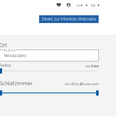
CHF
DE
Direkt zur Interfida-Webseite
Ort
PLZ Ort
Radius
bis
0 km
Schlafzimmer
Von
0
bis
10
und mehr