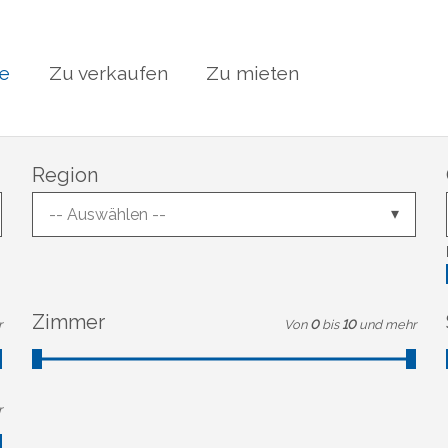
te
Zu verkaufen
Zu mieten
Region
-- Auswählen --
Zimmer
r
Von
0
bis
10
und mehr
r