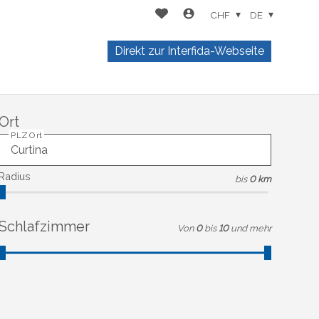
CHF
DE
Direkt zur Interfida-Webseite
Ort
PLZ Ort
Radius
bis
0 km
Schlafzimmer
Von
0
bis
10
und mehr