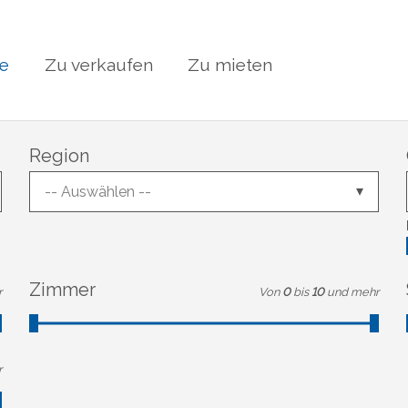
te
Zu verkaufen
Zu mieten
Region
-- Auswählen --
Zimmer
r
Von
0
bis
10
und mehr
r