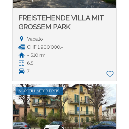
FREISTEHENDE VILLA MIT
GROSSEM PARK
Vacallo
CHF 1'900'000.-
~ 510 m²
6.5
7
VORTEILHAFTER PREIS