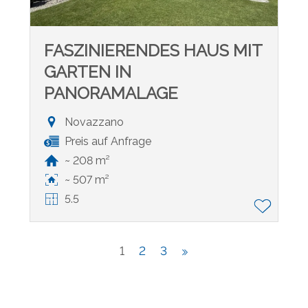
FASZINIERENDES HAUS MIT
GARTEN IN
PANORAMALAGE
Novazzano
Preis auf Anfrage
~ 208 m²
~ 507 m²
5.5
1
2
3