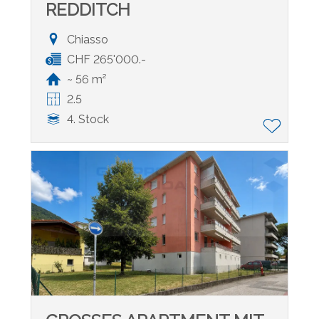
REDDITCH
Chiasso
CHF 265'000.-
~ 56 m²
2.5
4. Stock