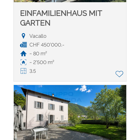
EINFAMILIENHAUS MIT
GARTEN
Vacallo
CHF 450'000.-
~ 80 m²
~ 2'500 m²
3.5