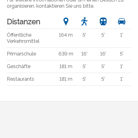
organisieren, kontaktieren Sie uns bitte.
Distanzen
Öffentliche
164 m
5'
5'
1'
Verkehrsmittel
Primarschule
639 m
16'
16'
5'
Geschäfte
181 m
5'
5'
1'
Restaurants
181 m
5'
5'
1'