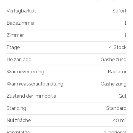
Verfügbarkeit
Sofort
Badezimmer
1
Zimmer
1
Etage
4. Stock
Heizanlage
Gasheizung
Wärmeverteilung
Radiator
Warmwasseraufbereitung
Gasheizung
Zustand der Immobilie
Gut
Standing
Standard
Nutzfläche
40 m²
Parkplätze
Ja, optional