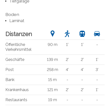
Tiefgarage
Boden
Laminat
Distanzen
Öffentliche
90 m
1'
1'
-
Verkehrsmittel
Geschäfte
139 m
2'
2'
1'
Post
258 m
4'
4'
3'
Bank
15 m
-
-
-
Krankenhaus
121 m
2'
2'
1'
Restaurants
19 m
-
-
-