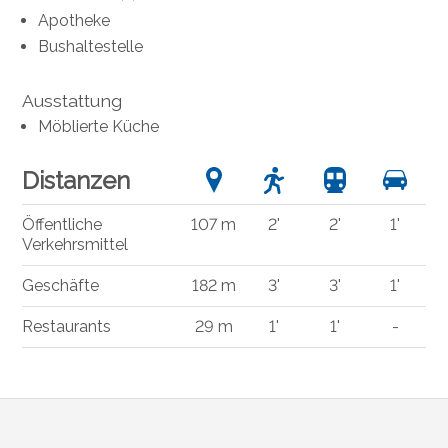
Apotheke
Bushaltestelle
Ausstattung
Möblierte Küche
Distanzen
Öffentliche
107 m
2'
2'
1'
Verkehrsmittel
Geschäfte
182 m
3'
3'
1'
Restaurants
29 m
1'
1'
-