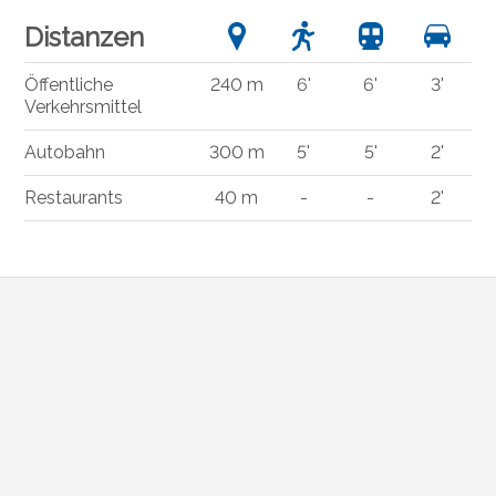
Distanzen
Öffentliche
240 m
6'
6'
3'
Verkehrsmittel
Autobahn
300 m
5'
5'
2'
Restaurants
40 m
-
-
2'