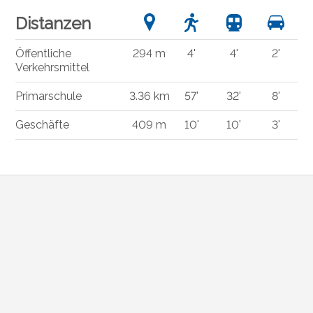
Distanzen
Öffentliche
294 m
4'
4'
2'
Verkehrsmittel
Primarschule
3.36 km
57'
32'
8'
Geschäfte
409 m
10'
10'
3'