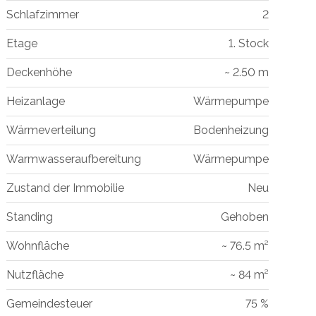
Schlafzimmer
2
Etage
1. Stock
Deckenhöhe
~ 2.50 m
Heizanlage
Wärmepumpe
Wärmeverteilung
Bodenheizung
Warmwasseraufbereitung
Wärmepumpe
Zustand der Immobilie
Neu
Standing
Gehoben
Wohnfläche
~ 76.5 m²
Nutzfläche
~ 84 m²
Gemeindesteuer
75 %