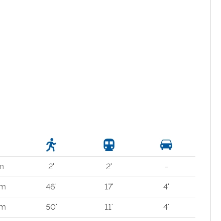
m
2'
2'
-
 m
46'
17'
4'
 m
50'
11'
4'