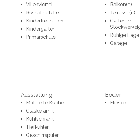
Villenviertel
Balkon(e)
Bushaltestelle
Terrasse(n)
Kinderfreundlich
Garten im
Stockwerkei
Kindergarten
Ruhige Lage
Primarschule
Garage
Ausstattung
Boden
Möblierte Küche
Fliesen
Glaskeramik
Kühlschrank
Tiefkühler
Geschirrspüler