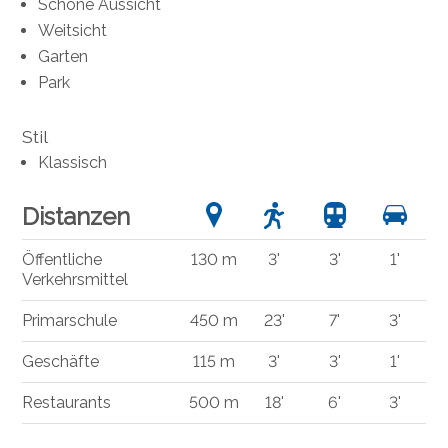
Schöne Aussicht
Weitsicht
Garten
Park
Stil
Klassisch
Distanzen
Öffentliche
130 m
3'
3'
1'
Verkehrsmittel
Primarschule
450 m
23'
7'
3'
Geschäfte
115 m
3'
3'
1'
Restaurants
500 m
18'
6'
3'