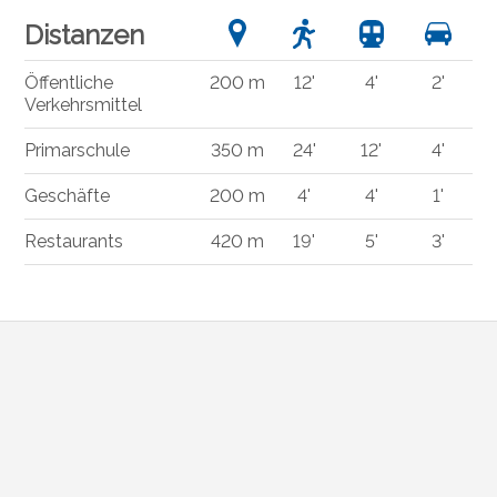
Distanzen
Öffentliche
200 m
12'
4'
2'
Verkehrsmittel
Primarschule
350 m
24'
12'
4'
Geschäfte
200 m
4'
4'
1'
Restaurants
420 m
19'
5'
3'